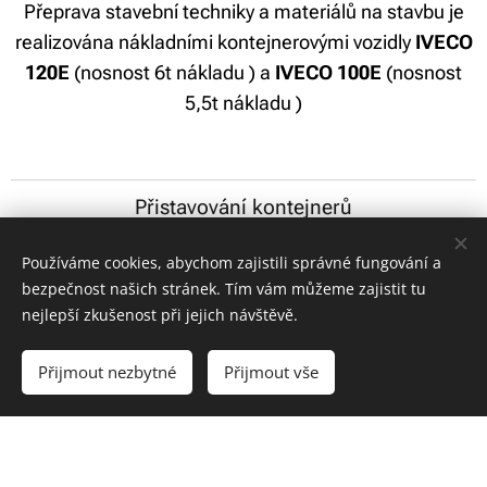
Přeprava stavební techniky a materiálů na stavbu je
realizována nákladními kontejnerovými vozidly
IVECO
120E
(nosnost 6t nákladu ) a
IVECO 100E
(nosnost
5,5t nákladu )
Přistavování kontejnerů
Provedení kompletních zakázek v rámci oboru
Používáme cookies, abychom zajistili správné fungování a
zemní práce a stavební činnost.
bezpečnost našich stránek. Tím vám můžeme zajistit tu
nejlepší zkušenost při jejich návštěvě.
Realizace vodovodních a kanalizačních
(odpadních) přípojek.
Přijmout nezbytné
Přijmout vše
Rovnání pozemků,hutnění materiálů,doplňování
např.teras materiálem,provádění skrývky ornice
Zakladové