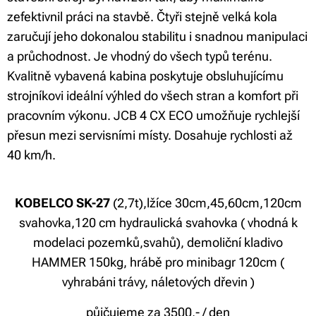
zefektivnil práci na stavbě. Čtyři stejně velká kola
zaručují jeho dokonalou stabilitu i snadnou manipulaci
a průchodnost. Je vhodný do všech typů terénu.
Kvalitně vybavená kabina poskytuje obsluhujícímu
strojníkovi ideální výhled do všech stran a komfort při
pracovním výkonu. JCB 4 CX ECO umožňuje rychlejší
přesun mezi servisními místy. Dosahuje rychlosti až
40 km/h.
KOBELCO SK-27
(2,7t),lžíce 30cm,45,60cm,120cm
svahovka,120 cm hydraulická svahovka ( vhodná k
modelaci pozemků,svahů), demoliční kladivo
HAMMER 150kg, hrábě pro minibagr 120cm (
vyhrabáni trávy, náletových dřevin )
půjčujeme za 3500,- / den