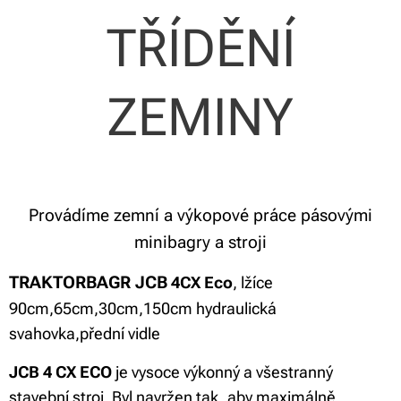
TŘÍDĚNÍ
ZEMINY
Provádíme zemní a výkopové práce pásovými
minibagry a stroji
TRAKTORBAGR JCB
4CX Eco
,
lžíce
90cm,65cm,30cm,150cm hydraulická
svahovka,přední vidle
JCB 4 CX ECO
je vysoce výkonný a všestranný
stavební stroj. Byl navržen tak, aby maximálně