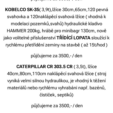
KOBELCO SK-35
( 3,9t),lžíce 30cm,65cm,120 pevná
svahovka a 120naklápěcí svahová lžíce ( vhodná k
modelaci pozemků,svahů) hydraulické kladivo
HAMMER 200kg, hrábě pro minibagr 130cm, nově
jako volitelné příslušenství
TŘÍDÍCÍ LOPATA
sloužící k
rychlému přetřídění zeminy na stavbě ( až 15t/hod )
půjčujeme za 3500,- / den
CATERPILLAR CR 303.5 CR
( 3,5t), lžíce
40cm,80cm,110cm naklápěcí svahová lžíce ( stroj
vyniká velmi silnou hydraulikou, je vhodný k těžení
materiálů nebo rychlému vyhrabáni např. bazénů,
čističek, septiků)
půjčujeme za 3500,- / den